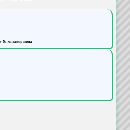
3»
была завершена