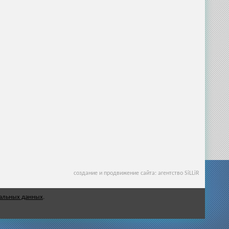
создание и продвижение сайта: агентство SiLLiR
нальных данных
.