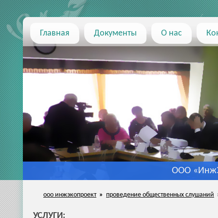
Главная
Документы
О нас
Ко
ООО «ИнжЭ
ооо инжэкопроект
»
проведение общественных слушаний
УСЛУГИ
: