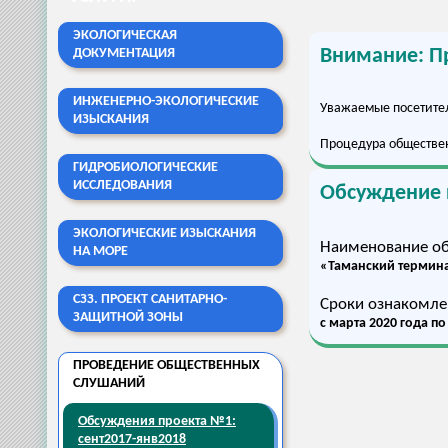
ЭКОЛОГИЧЕСКАЯ
Внимание: П
ДОКУМЕНТАЦИЯ
ИНЖЕНЕРНО-ЭКОЛОГИЧЕСКИЕ
Уважаемые посетител
ИЗЫСКАНИЯ
Процедура обществен
ГИДРОБИОЛОГИЧЕСКИЕ
ИССЛЕДОВАНИЯ
Обсуждение 
ЭКОЛОГИЧЕСКИЕ ИЗЫСКАНИЯ
Наименование об
НА МОРЕ
«Таманский терминал
СЗЗ. ПРОЕКТ САНИТАРНО-
Сроки ознакомле
ЗАЩИТНОЙ ЗОНЫ
с марта 2020 года по
ПРОВЕДЕНИЕ ОБЩЕСТВЕННЫХ
СЛУШАНИЙ
Обсуждения проекта №1:
сент2017-янв2018