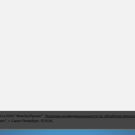
ется ООО "ИнжЭкоПроект".
Политика конфиденциальности по обработке персо
т", г. Санкт-Петербург. ©2026.