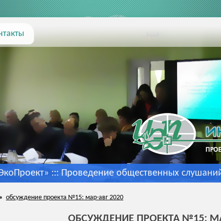
нтакты
коПроект» :::
Проведение общественных слушани
»
обсуждение проекта №15: мар-авг 2020
ОБСУЖДЕНИЕ ПРОЕКТА №15: МА