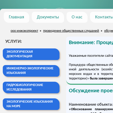
Главная
Документы
О нас
Контакт
ооо инжэкопроект
»
проведение общественных слушаний
»
обсуж
УСЛУГИ
:
Внимание: Проце
ЭКОЛОГИЧЕСКАЯ
Уважаемые посетители сайта
ДОКУМЕНТАЦИЯ
Процедура общественных об
ИНЖЕНЕРНО-ЭКОЛОГИЧЕСКИЕ
иной деятельности (хозяйс
ИЗЫСКАНИЯ
морских водах и в террит
территории)»
была заверше
ГИДРОБИОЛОГИЧЕСКИЕ
ИССЛЕДОВАНИЯ
Обсуждение прое
ЭКОЛОГИЧЕСКИЕ ИЗЫСКАНИЯ
Наименование объекта:
НА МОРЕ
«Обоснование планируем