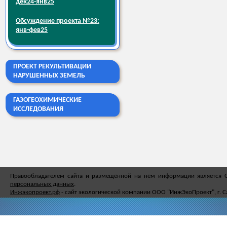
дек24-янв25
Обсуждение проекта №23:
янв-фев25
ПРОЕКТ РЕКУЛЬТИВАЦИИ
НАРУШЕННЫХ ЗЕМЕЛЬ
ГАЗОГЕОХИМИЧЕСКИЕ
ИССЛЕДОВАНИЯ
Правообладателем сайта и размещённой на нём информации является
персональных данных
.
Инжэкопроект.рф
- сайт экологической компании ООО "ИнжЭкоПроект", г. С