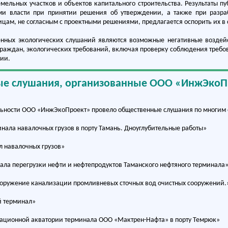
мельных участков и объектов капитального строительства. Результаты 
ми власти при принятии решения об утверждении, а также при разраб
цам, не согласным с проектными решениями, предлагается оспорить их в 
нных экологических слушаний являются возможные негативные воздейс
граждан, экологических требований, включая проверку соблюдения треб
ии.
е слушания, организованные ООО «ИнжЭкоП
льности ООО «ИнжЭкоПроект» провело общественные слушания по многим 
инала навалочных грузов в порту Тамань. Дноуглубительные работы»
 навалочных грузов»
ала перегрузки нефти и нефтепродуктов Таманского нефтяного терминала
ооружение канализации промливневых сточных вод очистных сооружений.
й терминал»
рационной акватории терминала ООО «Мактрен-Нафта» в порту Темрюк»