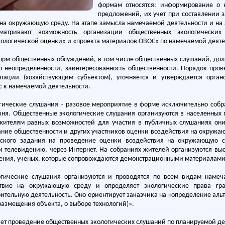
формам относятся: информирование о 
предложений, их учет при составлении 
 на окружающую среду. На этапе замысла намечаемой деятельности и н
сматривают возможность организации общественных экологически
ологической оценки» и «проекта материалов ОВОС» по намечаемой деяте
орм общественных обсуждений, в том числе общественных слушаний, дол
ор неопределенности, заинтересованность общественности. Порядок про
тации (хозяйствующим субъектом), уточняется и утверждается орган
 к намечаемой деятельности.
гические слушания – разовое мероприятие в форме исключительно собр
ня. Общественные экологические слушания организуются в населенных п
жителям равных возможностей для участия в публичных слушаниях они
ние общественности и других участников оценки воздействия на окружа
еского задания на проведение оценки воздействия на окружающую с
и телевидению, через Интернет. На собраниях жителей организуются выс
ления, ученых, которые сопровождаются демонстрационными материалами
гические слушания организуются и проводятся по всем видам намеча
ствие на окружающую среду и определяет экологические права г
ительную деятельность. Оно ориентирует заказчика на «определение ал
 размещения объекта, о выборе технологий)».
ет проведение общественных экологических слушаний по планируемой дея