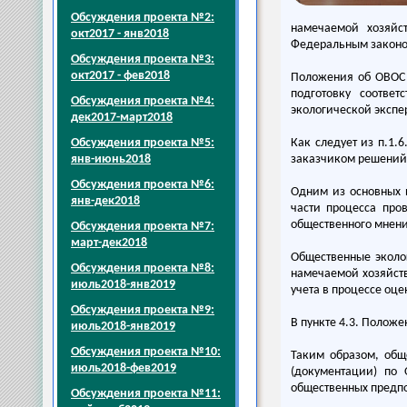
Обсуждения проекта №2:
намечаемой хозяйс
окт2017 - янв2018
Федеральным законом
Обсуждения проекта №3:
окт2017 - фев2018
Положения об ОВОС 
подготовку соотве
Обсуждения проекта №4:
экологической экспе
дек2017-март2018
Обсуждения проекта №5:
Как следует из п.1
янв-июнь2018
заказчиком решений
Обсуждения проекта №6:
Одним из основных 
янв-дек2018
части процесса про
общественного мнени
Обсуждения проекта №7:
март-дек2018
Общественные эколо
Обсуждения проекта №8:
намечаемой хозяйст
июль2018-янв2019
учета в процессе оце
Обсуждения проекта №9:
В пункте 4.3. Полож
июль2018-янв2019
Обсуждения проекта №10:
Таким образом, общ
июль2018-фев2019
(документации) по
общественных предпо
Обсуждения проекта №11: