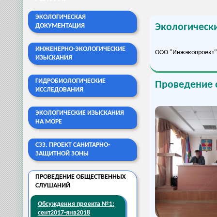
ЭКОЛОГИЧЕСКАЯ
Экологическ
ДОКУМЕНТАЦИЯ
ИНЖЕНЕРНО-ЭКОЛОГИЧЕСКИЕ
ООО "Инжэкопроект" 
ИЗЫСКАНИЯ
ГИДРОБИОЛОГИЧЕСКИЕ
Проведение 
ИССЛЕДОВАНИЯ
ЭКОЛОГИЧЕСКИЕ ИЗЫСКАНИЯ
НА МОРЕ
СЗЗ. ПРОЕКТ САНИТАРНО-
ЗАЩИТНОЙ ЗОНЫ
ПРОВЕДЕНИЕ ОБЩЕСТВЕННЫХ
СЛУШАНИЙ
Обсуждения проекта №1:
сент2017-янв2018