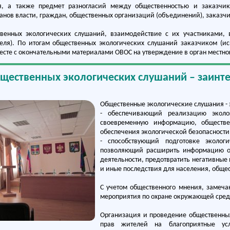
я, а также предмет разногласий между общественностью и заказчик
анов власти, граждан, общественных организаций (объединений), заказчи
венных экологических слушаний, взаимодействие с их участниками, 
теля). По итогам общественных экологических слушаний заказчиком (ис
сте с окончательными материалами ОВОС на утверждение в орган местно
бщественных экологических слушаний – заинт
Общественные экологические слушания -
- обеспечивающий реализацию эколо
своевременную информацию, обществ
обеспечения экологической безопасности
- способствующий подготовке экологи
позволяющий расширить информацию о 
деятельности, предотвратить негативные
и иные последствия для населения, общес
С учетом общественного мнения, замеч
мероприятия по охране окружающей сред
Организация и проведение общественны
прав жителей на благоприятные усл