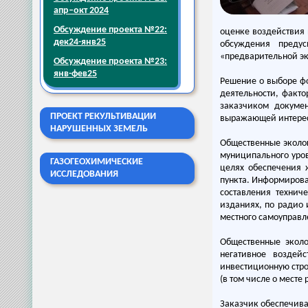
апр–окт 2024
Обсуждение проекта №22:
оценке воздействия
дек24-янв25
обсуждения преду
«предварительной эк
Обсуждение проекта №23:
янв-фев25
Решение о выборе ф
деятельности, факт
заказчиком докумен
ПРОЕКТ РЕКУЛЬТИВАЦИИ
выражающей интерес
НАРУШЕННЫХ ЗЕМЕЛЬ
Общественные эколо
муниципального уров
ГАЗОГЕОХИМИЧЕСКИЕ
целях обеспечения 
ИССЛЕДОВАНИЯ
пункта. Информирова
составления технич
изданиях, по радио 
местного самоуправ
Общественные эколо
негативное воздей
инвестиционную стро
(в том числе о месте
Заказчик обеспечива