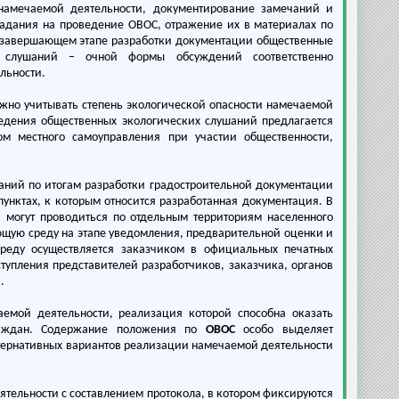
намечаемой деятельности, документирование замечаний и
задания на проведение ОВОС, отражение их в материалах по
а завершающем этапе разработки документации общественные
х слушаний – очной формы обсуждений соответственно
льности.
жно учитывать степень экологической опасности намечаемой
ведения общественных экологических слушаний предлагается
ом местного самоуправления при участии общественности,
аний по итогам разработки градостроительной документации
унктах, к которым относится разработанная документация. В
 могут проводиться по отдельным территориям населенного
ющую среду на этапе уведомления, предварительной оценки и
реду осуществляется заказчиком в официальных печатных
тупления представителей разработчиков, заказчика, органов
.
емой деятельности, реализация которой способна оказать
раждан. Содержание положения по
ОВОС
особо выделяет
ьтернативных вариантов реализации намечаемой деятельности
тельности с составлением протокола, в котором фиксируются