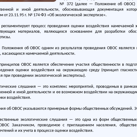
№ 372 (далее — Положение об ОВОС) о
твенной и иной деятельности, обосновывающая документация которо
 от 23.11.95 г. № 174-ФЗ «Об экологической экспертизе».
регламентирует процесс проведения оценки воздействия намечаемой х
тствующих материалов, являющихся основанием для разработки обо
ртизы.
.6. Положения об ОВОС одним из результатов проведения ОВОС является
, касающихся намечаемой деятельности.
принципов ОВОС является обеспечение участия общественности в подг
ведения оценки воздействия на окружающую среду (принцип гласности
я при проведении экологической экспертизы).
гические слушания — это комплекс мероприятий, проводимых в рамках
венной и иной деятельности и ее возможном воздействии на окружающую
нки воздействия.
ения об ОВОС указываются примерные формы общественных обсуждений. Это
ественные экологические слушания — это одна из форм общественны
 ОВОС Заказчиком, проводимое с приглашением населения, обществе
чтений и их учета в процессе оценки воздействия.