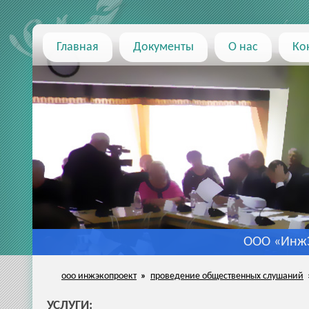
Главная
Документы
О нас
Ко
ООО «ИнжЭ
ооо инжэкопроект
»
проведение общественных слушаний
УСЛУГИ
: