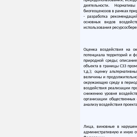
природопользования, исход
деятельности. Норматив
биогеоценозов в рамках при
- разработка рекомендаци
основных видов воздейст
использования ресурсосбере
Оценка воздействия на о
потенциала территорий и ф
природной среды; описание
объекта в границы СЗЗ про
т.д.); оценку альтернативн
величины и продолжительно
окружающую среду в период
воздействия реализации пр
снижению уровня воздейств
организации общественных с
анализу воздействия проект
Лица, виновные в нарушени
административную и иную от