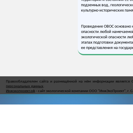
подземных вод, геологическ
культурно-исторических памя
Проведение ОВОС основано 
опасности любой намечаемой
экологической опасности лю
этапах подготовки документ
ее представления на государ
Правообладателем сайта и размещённой на нём информации является
персональных данных
.
Инжэкопроект.рф
- сайт экологической компании ООО "ИнжЭкоПроект", г. С