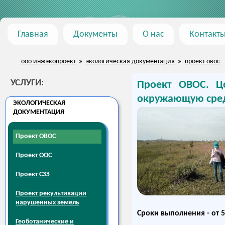
Главная
Документы
О нас
Контакт
ооо инжэкопроект
»
экологическая документация
»
проект овос
УСЛУГИ
:
Проект ОВОС. Це
окружающую среду
ЭКОЛОГИЧЕСКАЯ
ДОКУМЕНТАЦИЯ
Проект ОВОС
Проект ООС
Проект СЗЗ
Проект рекультивации
нарушенных земель
Сроки выполнения - от
5
Геоботанические и