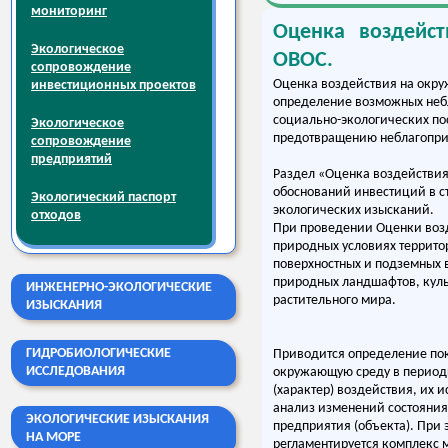
мониторинг
Оценка воздейс
Экологическое
ОВОС.
сопровождение
Оценка воздействия на окр
инвестиционных проектов
определение возможных неб
социально-экологических по
Экологическое
предотвращению неблагопри
сопровождение
предприятий
Раздел «Оценка воздействия
обоснований инвестиций в с
Экологический паспорт
экологических изысканий.
отходов
При проведении Оценки воз
природных условиях террито
поверхностных и подземных в
природных ландшафтов, куль
ИНЖЕНЕРНО-ЭКОЛОГИЧЕСКИЕ
растительного мира.
ИЗЫСКАНИЯ
ГИДРОБИОЛОГИЧЕСКИЕ
Приводится определение пок
ИССЛЕДОВАНИЯ
окружающую среду в периоды
(характер) воздействия, их и
анализ изменений состояния
ЭКОЛОГИЧЕСКИЕ ИЗЫСКАНИЯ
предприятия (объекта). При
НА МОРЕ
регламентируется комплекс