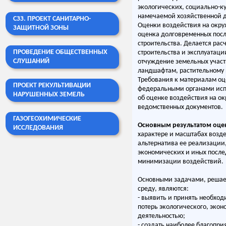
экологических, социально-к
намечаемой хозяйственной д
СЗЗ. ПРОЕКТ САНИТАРНО-
Оценки воздействия на окр
ЗАЩИТНОЙ ЗОНЫ
оценка долговременных посл
строительства. Делается ра
ПРОВЕДЕНИЕ ОБЩЕСТВЕННЫХ
строительства и эксплуатац
СЛУШАНИЙ
отчуждение земельных участ
ландшафтам, растительному 
Требования к материалам оц
ПРОЕКТ РЕКУЛЬТИВАЦИИ
федеральными органами испо
НАРУШЕННЫХ ЗЕМЕЛЬ
об оценке воздействия на о
ведомственных документов.
ГАЗОГЕОХИМИЧЕСКИЕ
Основным результатом оце
ИССЛЕДОВАНИЯ
характере и масштабах возд
альтернатива ее реализации,
экономических и иных после
минимизации воздействий.
Основными задачами, решае
среду, являются:
- выявить и принять необхо
потерь экологического, экон
деятельностью;
- создать наиболее благопр