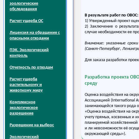
зоологические
обследования
В результате работ по ОВОС:
Расчет ущерба ОС
1) Утвержденный проект оце
2) Заключение о результат
случае необходимости ее пр
Лицензия на обращение с
опасными отходами
Внимание: указанные срок
(Санкт-Петербург, Ленингра
ПЭК. Экологический
контроль
Для заказа разработки прое
Отчетность по отходам
Разработка проекта ОВ
Расчет ущерба
среду
растительному и
животному миру
Оценка воздействия на окру
Ассоциацией (International A
Комплексное
занимающейся такого рода 
экологическое
«Оценка воздействия на окр
разрешение
учету прямых, косвенных и 
планируемой хозяйственной 
Разрешение на выброс
и ли невозможности её осуще
окружающей среды»).
Экологический