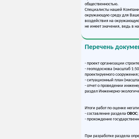
общественностью.
Специалисты нашей Компании
окружающую среду для Вашег
воздействия на окружающую 
не имеет значения, ведь в 
Перечень докумен
- проект организации строите
- геоподоснова (масштаб 1:5
проектируемого сооружения;
- ситуационный план (масшта
- отчет о проведении инжене
раздел Инженерно-экологиче
Итоги работ по оценке нега
- составление раздела
ОВОС
;
- прохождение государствен
При разработке раздела опр