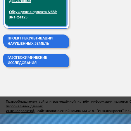
дек24-янв25
Обсуждение проекта №23:
янв-фев25
ПРОЕКТ РЕКУЛЬТИВАЦИИ
НАРУШЕННЫХ ЗЕМЕЛЬ
ГАЗОГЕОХИМИЧЕСКИЕ
ИССЛЕДОВАНИЯ
Правообладателем сайта и размещённой на нём информации является
персональных данных
.
Инжэкопроект.рф
- сайт экологической компании ООО "ИнжЭкоПроект", г. С