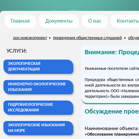
Главная
Документы
О нас
Контакт
ооо инжэкопроект
»
проведение общественных слушаний
»
обсуж
УСЛУГИ
:
Внимание: Проце
ЭКОЛОГИЧЕСКАЯ
Уважаемые посетители сайта
ДОКУМЕНТАЦИЯ
Процедура общественных сл
ИНЖЕНЕРНО-ЭКОЛОГИЧЕСКИЕ
иной деятельности во внутр
ИЗЫСКАНИЯ
деятельность ООО «Наливно
территории)» была завершен
ГИДРОБИОЛОГИЧЕСКИЕ
ИССЛЕДОВАНИЯ
Обсуждение прое
ЭКОЛОГИЧЕСКИЕ ИЗЫСКАНИЯ
Наименование объекта:
НА МОРЕ
«Обоснование планируемой 