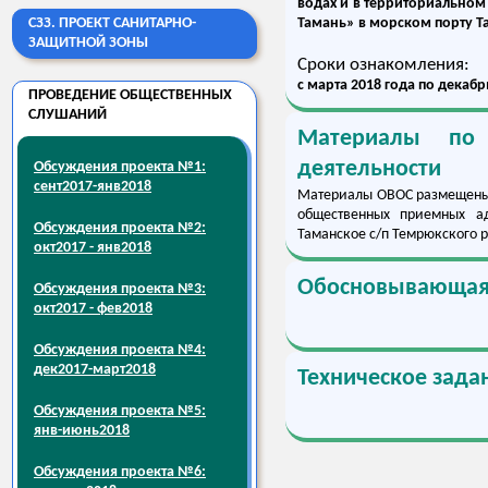
водах и в территориальном
СЗЗ. ПРОЕКТ САНИТАРНО-
Тамань» в морском порту Т
ЗАЩИТНОЙ ЗОНЫ
Сроки ознакомления:
с марта 2018 года по декабр
ПРОВЕДЕНИЕ ОБЩЕСТВЕННЫХ
СЛУШАНИЙ
Материалы по 
деятельности
Обсуждения проекта №1:
сент2017-янв2018
Материалы ОВОС размещены 
общественных приемных 
Обсуждения проекта №2:
Таманское с/п Темрюкского 
окт2017 - янв2018
Обосновывающая
Обсуждения проекта №3:
окт2017 - фев2018
Обсуждения проекта №4:
дек2017-март2018
Техническое зада
Обсуждения проекта №5:
янв-июнь2018
Обсуждения проекта №6: