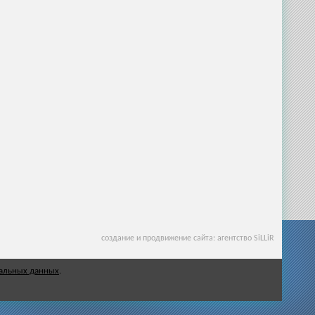
создание и продвижение сайта: агентство SiLLiR
нальных данных
.