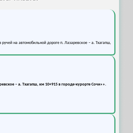
ручей на автомобильной дороге п. Лазаревское – а. Тхагапш,
евское – а. Тхагапш, км 10+915 в городе-курорте Сочи»»
.