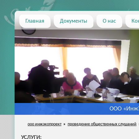
Главная
Документы
О нас
Ко
ООО «ИнжЭ
ооо инжэкопроект
»
проведение общественных слушаний
УСЛУГИ
: