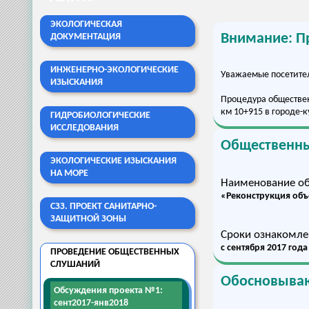
ЭКОЛОГИЧЕСКАЯ
Внимание: П
ДОКУМЕНТАЦИЯ
ИНЖЕНЕРНО-ЭКОЛОГИЧЕСКИЕ
Уважаемые посетител
ИЗЫСКАНИЯ
Процедура обществен
км 10+915 в городе-к
ГИДРОБИОЛОГИЧЕСКИЕ
ИССЛЕДОВАНИЯ
Общественны
ЭКОЛОГИЧЕСКИЕ ИЗЫСКАНИЯ
НА МОРЕ
Наименование об
«Реконструкция объе
СЗЗ. ПРОЕКТ САНИТАРНО-
ЗАЩИТНОЙ ЗОНЫ
Сроки ознакомле
с сентября 2017 год
ПРОВЕДЕНИЕ ОБЩЕСТВЕННЫХ
СЛУШАНИЙ
Обосновыва
Обсуждения проекта №1:
сент2017-янв2018