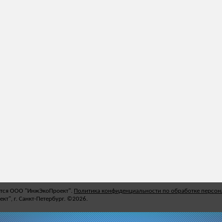
ется ООО "ИнжЭкоПроект".
Политика конфиденциальности по обработке персо
т", г. Санкт-Петербург. ©2026.