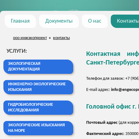
Главная
Документы
О нас
Контакт
ооо инжэкопроект
»
контакты
УСЛУГИ
:
Контактная и
Санкт-Петербург
ЭКОЛОГИЧЕСКАЯ
ДОКУМЕНТАЦИЯ
Телефон для заявок: +7 (906
ИНЖЕНЕРНО-ЭКОЛОГИЧЕСКИЕ
ИЗЫСКАНИЯ
E-mail адрес:
info@engecopr
ГИДРОБИОЛОГИЧЕСКИЕ
Головной офис г.
ИССЛЕДОВАНИЯ
Почтовый адрес
(для корре
ЭКОЛОГИЧЕСКИЕ ИЗЫСКАНИЯ
НА МОРЕ
Фактический адрес:
350000 г