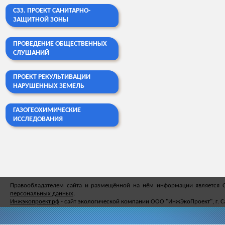
СЗЗ. ПРОЕКТ САНИТАРНО-
ЗАЩИТНОЙ ЗОНЫ
ПРОВЕДЕНИЕ ОБЩЕСТВЕННЫХ
СЛУШАНИЙ
ПРОЕКТ РЕКУЛЬТИВАЦИИ
НАРУШЕННЫХ ЗЕМЕЛЬ
ГАЗОГЕОХИМИЧЕСКИЕ
ИССЛЕДОВАНИЯ
Правообладателем сайта и размещённой на нём информации является
персональных данных
.
Инжэкопроект.рф
- сайт экологической компании ООО "ИнжЭкоПроект", г. С